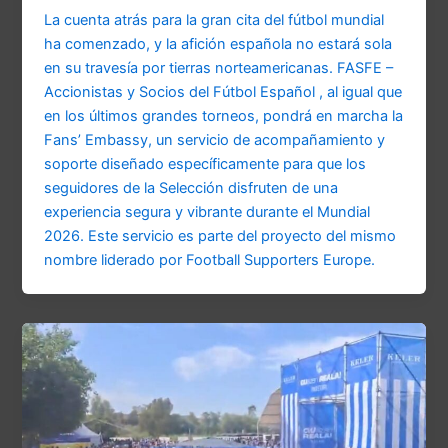
La cuenta atrás para la gran cita del fútbol mundial
ha comenzado, y la afición española no estará sola
en su travesía por tierras norteamericanas. FASFE –
Accionistas y Socios del Fútbol Español , al igual que
en los últimos grandes torneos, pondrá en marcha la
Fans’ Embassy, un servicio de acompañamiento y
soporte diseñado específicamente para que los
seguidores de la Selección disfruten de una
experiencia segura y vibrante durante el Mundial
2026. Este servicio es parte del proyecto del mismo
nombre liderado por Football Supporters Europe.