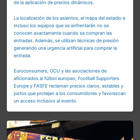
de la aplicación de precios dinámicos.
La localización de los asientos, el mapa del estadio e
incluso los equipos que se enfrentarán no se
conocen exactamente cuando se compran las
entradas. Además, se utilizan técnicas de presión
generando una urgencia artificial para comprar la
entrada.
Euroconsumers, OCU y las asociaciones de
aficionados al fútbol europeo, Football Supporters
Europe y FASFE reclaman precios claros, estables y
justos que protejan a los consumidores y favorezcan
un acceso inclusivo al evento.