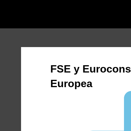
Ir
al
contenido
FSE y Eurocons
Europea